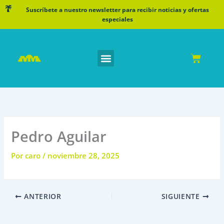
Ir
Suscríbete a nuestro newsletter para recibir noticias y ofertas
al
especiales
contenido
Cart
Pedro Aguilar
Por
caro
/
noviembre 28, 2025
ANTERIOR
SIGUIENTE