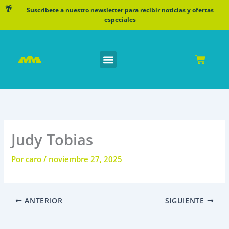
Ir
Suscríbete a nuestro newsletter para recibir noticias y ofertas
al
especiales
contenido
Cart
Judy Tobias
Por
caro
/
noviembre 27, 2025
ANTERIOR
SIGUIENTE