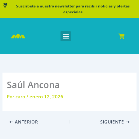
Ir
Suscríbete a nuestro newsletter para recibir noticias y ofertas
al
especiales
contenido
Cart
Saúl Ancona
Por
caro
/
enero 12, 2026
ANTERIOR
SIGUIENTE