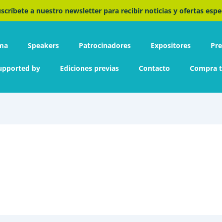
scríbete a nuestro newsletter para recibir noticias y ofertas espe
ma
Speakers
Patrocinadores
Expositores
Pr
upported by
Ediciones previas
Contacto
Compra t