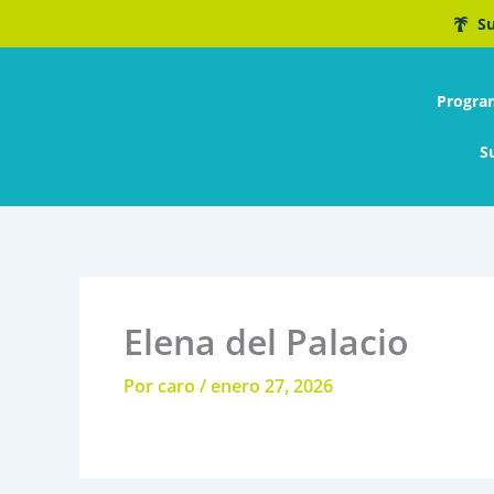
Ir
Su
al
contenido
Progra
S
Elena del Palacio
Por
caro
/
enero 27, 2026