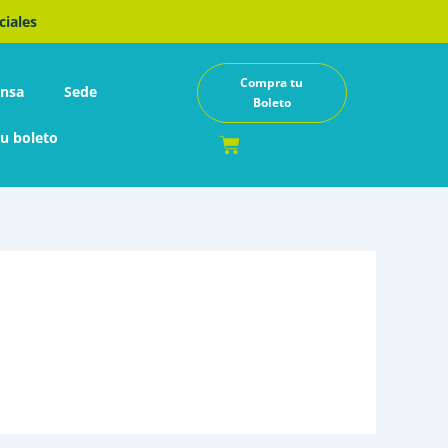
ciales
Compra tu
ensa
Sede
Boleto
u boleto
Cart