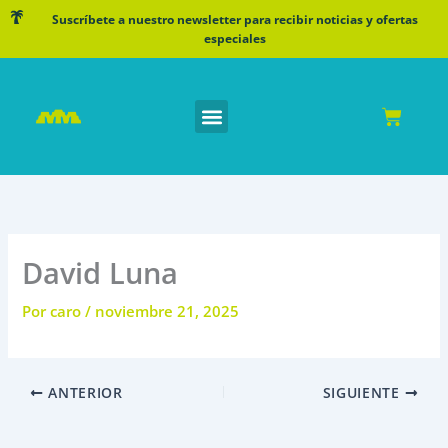
Ir
Suscríbete a nuestro newsletter para recibir noticias y ofertas
al
especiales
contenido
Cart
David Luna
Por
caro
/
noviembre 21, 2025
ANTERIOR
SIGUIENTE