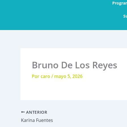
Progra
S
Bruno De Los Reyes
Por
caro
/
mayo 5, 2026
ANTERIOR
Karina Fuentes