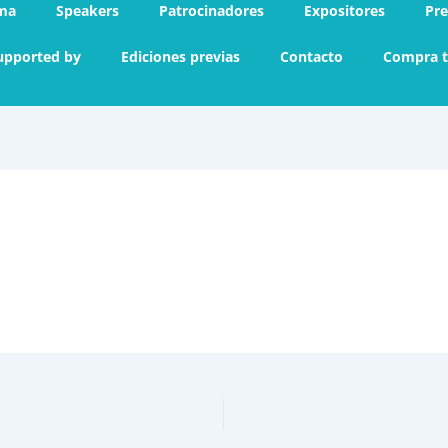
ma
Speakers
Patrocinadores
Expositores
Pr
upported by
Ediciones previas
Contacto
Compra t