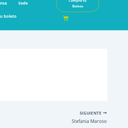
Compra tu
ensa
Sede
Boleto
u boleto
Cart
SIGUIENTE
Stefania Maroso