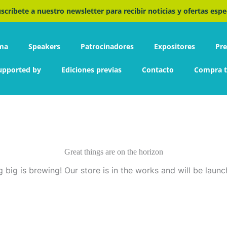
scríbete a nuestro newsletter para recibir noticias y ofertas espe
ma
Speakers
Patrocinadores
Expositores
Pr
upported by
Ediciones previas
Contacto
Compra t
Great things are on the horizon
 big is brewing! Our store is in the works and will be launc