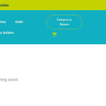
ciales
Compra tu
ensa
Sede
Boleto
u boleto
Cart
hing soon!